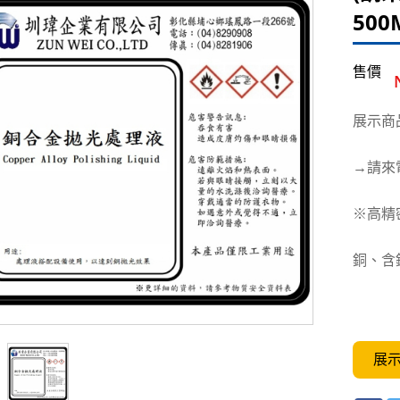
500
售價
展示商
→請來
※高精
銅、含
展