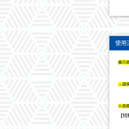
使用
展示
→請
※高
【特