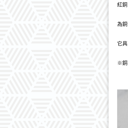
紅銅
為銅
它具
※銅