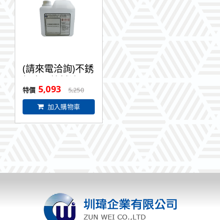
(請來電洽詢)不銹
鋼表面擦拭液5L
5,093
5,250
加入購物車