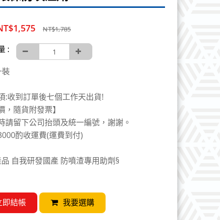
NT$1,575
NT$1,785
 :
升裝
項:收到訂單後七個工作天出貨!
價，隨貨附發票】
時請留下公司抬頭及統一編號，謝謝。
000酌收運費(運費到付)
產品 自我研發國產 防噴渣專用助劑§
屬於環保型產品，無毒且氣味小，對操作人員無
立即結帳
我要選購
附著效果使表面形成的薄層具有出色的防銲渣附