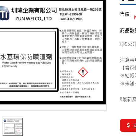
售價
商品數量
◎5公
注意事
【含稅
※結帳
※未滿3
§最新
本產品
危害。
良好的