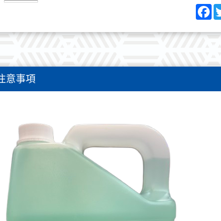
著功效
Fa
本產品
或表面
水基環
歡迎來電
注意事項