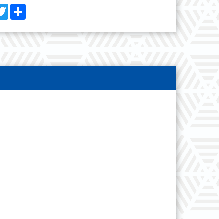
cebook
Twitter
Share
有優越的水解能力，銲接完可直接進行鍍鋅處理
烤漆。
保防噴渣劑具有良好的抗腐蝕能力
洽詢 04-82909208