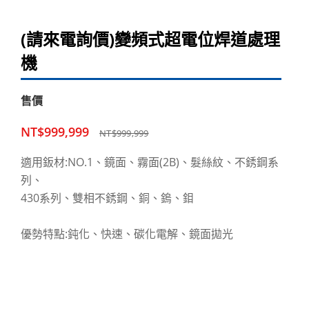
(請來電詢價)變頻式超電位焊道處理
機
售價
NT$999,999
NT$999,999
適用鈑材:NO.1、鏡面、霧面(2B)、髮絲紋、不銹鋼系
列、
430系列、雙相不銹鋼、銅、鎢、鉬
優勢特點:鈍化、快速、碳化電解、鏡面拋光