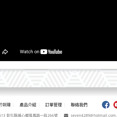
於圳瑋
產品介紹
訂單管理
聯絡我們
513 彰化縣埔心鄉瑤鳳路一段266號
seven4289@hotmail.com